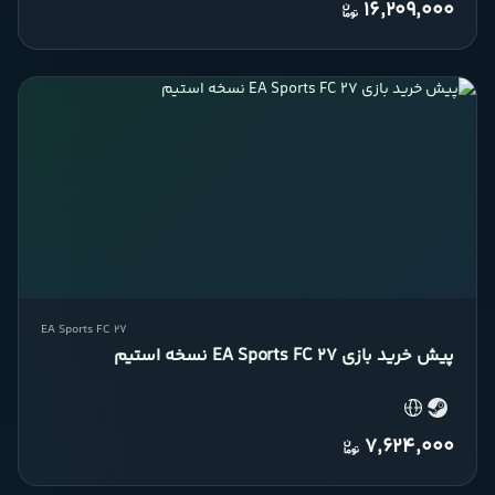
16,209,000
EA Sports FC 27
پیش خرید بازی EA Sports FC 27 نسخه استیم
7,624,000