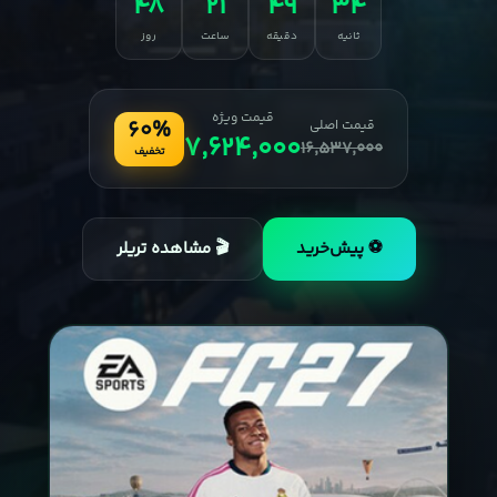
48
21
49
32
ثانیه
دقیقه
ساعت
روز
قیمت ویژه
60%
قیمت اصلی
7,624,000
16,537,000
تخفیف
⚽ پیش‌خرید
🎬 مشاهده تریلر