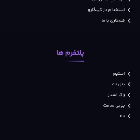
استخدام در کینگارو
همکاری با ما
پلتفرم ها
استیم
بتل نت
راک استار
یوبی سافت
ea