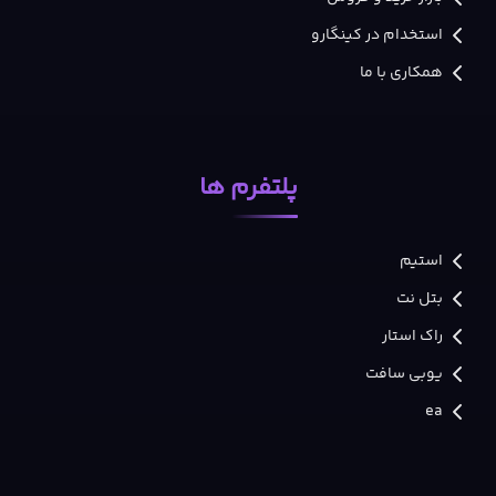
استخدام در کینگارو
همکاری با ما
پلتفرم ها
استیم
بتل نت
راک استار
یوبی سافت
ea