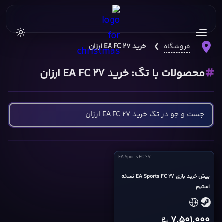
فروشگاه
❯
خرید EA FC 27 ارزان
محصولات با تگ: خرید EA FC 27 ارزان
EA
EA Sports FC 27
Sports
FC
پیش خرید بازی EA Sports FC 27 نسخه
استیم
27
cover
7,501,000