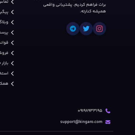
تماس 
برات فراهم کردیم. پشتیبانی واقعی
همیشه کنارته.
پیگی
وبلاگ
پرسش
قوانی
فروش
بازار
استخد
همکار
09198933195
support@kingaro.com