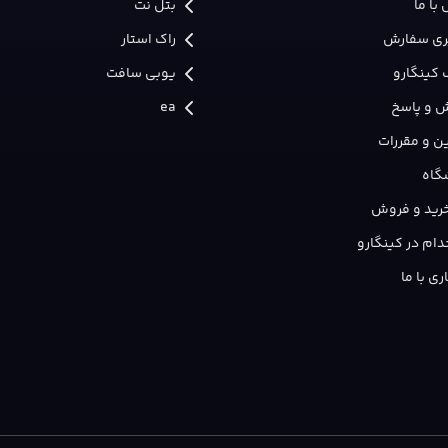
با ما
بتل نت
ری سفارش
راک استار
 کینگارو
یوبی سافت
 و پاسخ
ea
ن و مقررات
گاه
 خرید و فروش
ام در کینگارو
ی با ما