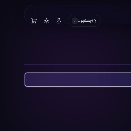
جستجو…
/