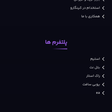
استخدام در کینگارو
همکاری با ما
پلتفرم ها
استیم
بتل نت
راک استار
یوبی سافت
ea