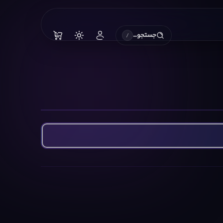
جستجو…
/