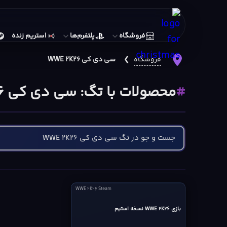
فروشگاه
پلتفرم‌ها
استریم زنده
فروشگاه
❯
سی دی کی WWE 2K26
محصولات با تگ: سی دی کی WWE 2K26
WWE
WWE 2K26 Steam
2K26
بازی WWE 2K26 نسخه استیم
Steam
cover