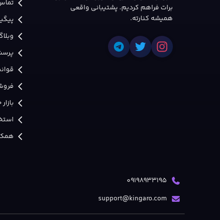
تماس 
برات فراهم کردیم. پشتیبانی واقعی
همیشه کنارته.
پیگی
وبلاگ
پرسش
قوانی
فروش
بازار
استخد
همکار
09198933195
support@kingaro.com