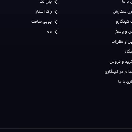
با ما
بتل نت
ری سفارش
راک استار
 کینگارو
یوبی سافت
 و پاسخ
ea
ن و مقررات
گاه
 خرید و فروش
ام در کینگارو
ی با ما