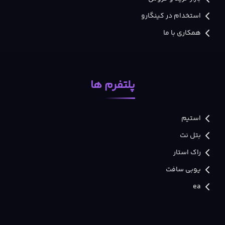
استخدام در کینگارو
همکاری با ما
پلتفرم ها
استیم
بتل نت
راک استار
یوبی سافت
ea