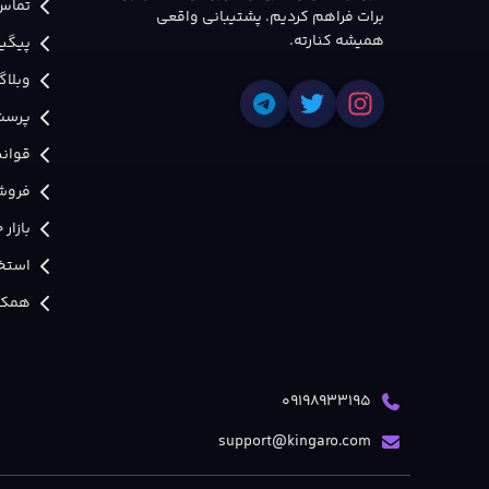
تماس 
برات فراهم کردیم. پشتیبانی واقعی
همیشه کنارته.
پیگی
وبلاگ
پرسش
قوانی
فروش
بازار
استخد
همکار
09198933195
support@kingaro.com