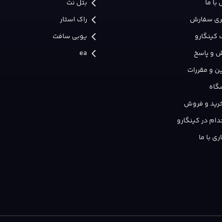
با ما
بتل نت
ری سفارش
راک استار
 کینگارو
یوبی سافت
 و پاسخ
ea
ن و مقررات
گاه
 خرید و فروش
ام در کینگارو
ی با ما