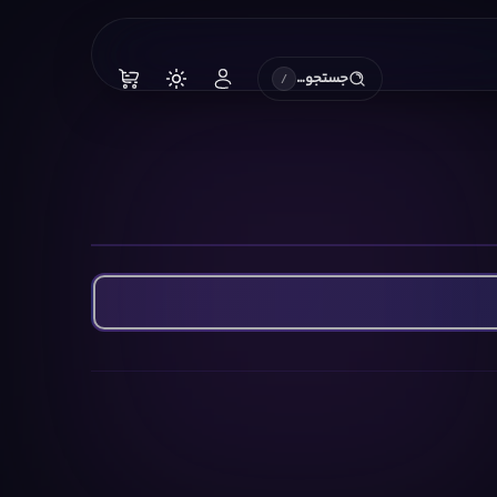
جستجو…
/