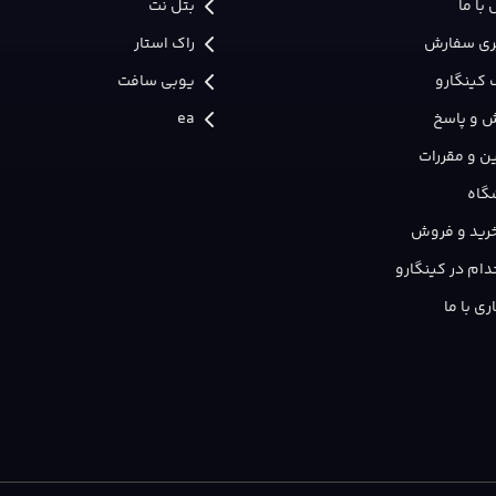
با ما
بتل نت
ری سفارش
راک استار
 کینگارو
یوبی سافت
 و پاسخ
ea
ن و مقررات
گاه
 خرید و فروش
ام در کینگارو
ی با ما