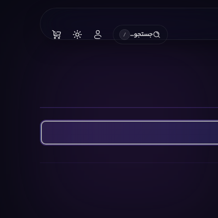
جستجو…
/