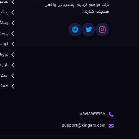
تماس 
برات فراهم کردیم. پشتیبانی واقعی
همیشه کنارته.
پیگی
وبلاگ
پرسش
قوانی
فروش
بازار
استخد
همکار
09198933195
support@kingaro.com