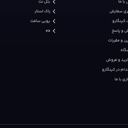
با ما
بتل نت
ری سفارش
راک استار
 کینگارو
یوبی سافت
 و پاسخ
ea
ن و مقررات
گاه
 خرید و فروش
ام در کینگارو
ی با ما