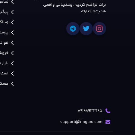
تماس 
برات فراهم کردیم. پشتیبانی واقعی
همیشه کنارته.
پیگی
وبلاگ
پرسش
قوانی
فروش
بازار
استخد
همکار
09198933195
support@kingaro.com