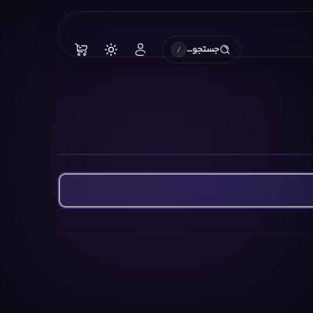
جستجو…
/