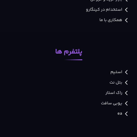
استخدام در کینگارو
همکاری با ما
پلتفرم ها
استیم
بتل نت
راک استار
یوبی سافت
ea