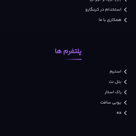
استخدام در کینگارو
همکاری با ما
پلتفرم ها
استیم
بتل نت
راک استار
یوبی سافت
ea