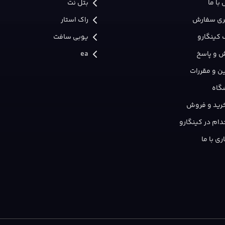
با ما
بتل نت
ری سفارش
راک استار
 کینگارو
یوبی سافت
 و پاسخ
ea
ن و مقررات
گاه
 خرید و فروش
ام در کینگارو
ی با ما