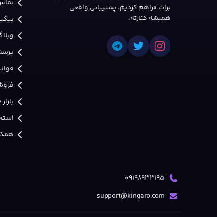
تماس 
برات فراهم کردیم. پشتیبانی واقعی
همیشه کنارته.
پیگی
وبلاگ
پرسش
قوانی
فروش
بازار
استخد
همکار
09198933195
support@kingaro.com