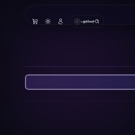
جستجو…
/