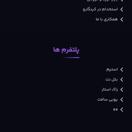
استخدام در کینگارو
همکاری با ما
پلتفرم ها
استیم
بتل نت
راک استار
یوبی سافت
ea