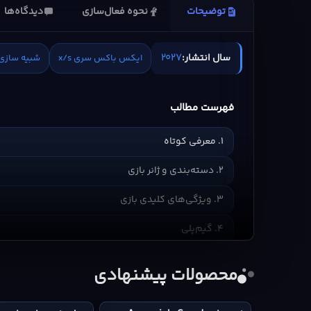
توضیحات
نحوه فعال‌سازی
دیدگاه‌ها
2027
سال انتشار:
ایکس باکس سری x/s
شبیه سازی
فهرست مطالب
1. معرفی کوتاه
2. دسته‌بندی و ژانر بازی
3. ویژگی‌های کلیدی بازی
4. گیم‌پلی
5. گرافیک/فناوری/صدا
محصولات پیشنهادی
6. ادیشن‌ها و محتوای رسمی
خرید
Assassin's
پیش
Tomb