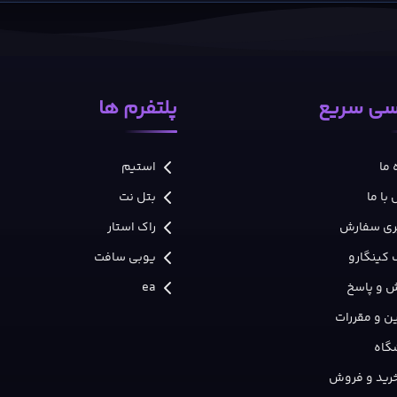
ارج کند و مسیر نبرد را تغییر دهد. بازی به‌جای اتکا به اکشن سریع، روی ت
ی سریع
پلتفرم ها
 ما
استیم
با ما
بتل نت
ری سفارش
راک استار
 کینگارو
یوبی سافت
Inaba
 و پاسخ
ea
ن و مقررات
گاه
 خرید و فروش