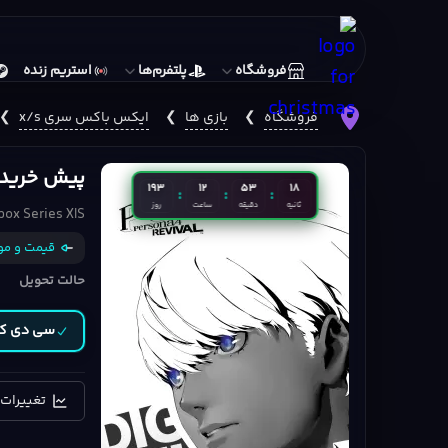
فروشگاه
پلتفرم‌ها
استریم زنده
فروشگاه
❯
بازی ها
❯
ایکس باکس سری x/s
❯
پیش خرید بازی Persona 4 Revival نس
193
12
53
17
:
:
:
ثانیه
دقیقه
ساعت
روز
box Series X|S
قیمت و مو
حالت تحویل
سی دی ک
تغییرات