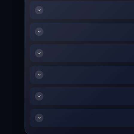
در نسخه Xbox، هسته گیم‌پلی Persona 4 Revival همچنان بر مبارزات نوبتی و مدیریت دقیق اعضای تیم استوار است. بازیکن باید در برخورد با Shadows ضعف‌های عنصری آن‌ها را شناسایی کند، از
Persona مناسب استفاده کند و با زمان‌بندی درست، فرصت اجرای All-Out Attack را بسازد. برای مثال، هنگام ورود Investigation Team به دنیای مرتبط با Midnight Channel، انتخاب یک Persona با