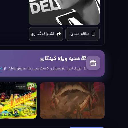
Persona
علاقه مندی
اشتراک گذاری
4
Revival
Xbox
Series
🎁 هدیه ویژه کینگارو
X|S
cover
با خرید این محصول، دسترسی به مجموعه‌ای از
مح