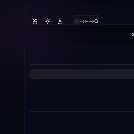
جستجو…
/