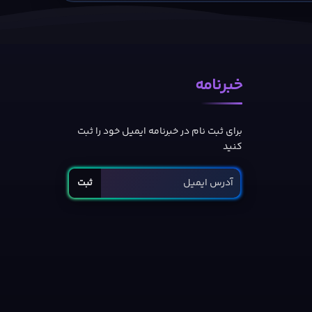
صمیم‌گیری، شناخت دشمن و پیشرفت تدریجی ترکیب تیم تمرکز
خبرنامه
گیم‌پلی پرسونا ۴ ری‌وایوال فقط به مبارزه محدود نیست و بخش بزرگی از تجربه در زندگی روزمره شخصیت اصلی جریان دارد. بازیکن باید زمان خود را میان مدرسه Yasogami High، فعالیت‌های جانبی،
ساخت روابط اجتماعی و آماده شدن برای ورود دوباره به Midnight Channel تقسیم کند. یک روز ممکن است با Yosuke وقت بگذرانید و روز دیگر رابطه خود با Chie یا Yukiko را تقویت کنید. این پیوندها
برای ثبت نام در خبرنامه ایمیل خود را ثبت
کنید
ثبت
موتور رسمی بازی به‌صورت عمومی اعلام نشده، اما نسخه Xbox با ویژگی‌هایی مانند 4K Ultra HD، Ray Tracing، Variable Refresh Rate و 60fps+ در صفحه رسمی Xbox معرفی شده است. از نظر بصری،
 با نورپردازی تمیزتر، مدل‌های سه‌بعدی مدرن‌تر و کات‌سین‌های انیمه‌ای بازطراحی‌شده جان تازه‌ای می‌گیرد. Midnight Channel نیز با افکت‌های تلویزیونی، رنگ‌بندی مرموز و طراحی تیره‌تر
Shadows فضای متفاوتی از شهر روزمره می‌سازد. در بخش صدا، موسیقی‌های Persona، افکت‌های نبرد، تغییر ریتم میان مدرسه و دانجن‌ها و BGMهای اضافه ادیشن‌ها نقش مهمی در هویت