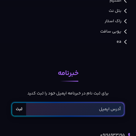
استیم
بتل نت
راک استار
یوبی سافت
ea
خبرنامه
برای ثبت نام در خبرنامه ایمیل خود را ثبت کنید
ثبت
09198933195