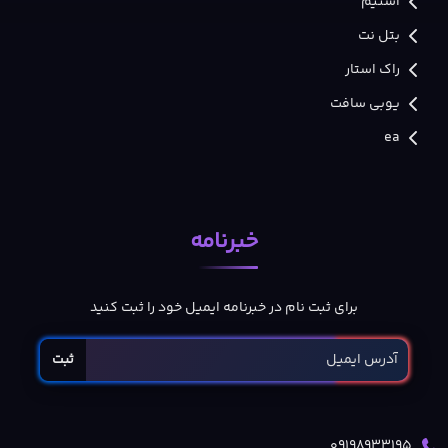
استیم
بتل نت
راک استار
یوبی سافت
ea
خبرنامه
برای ثبت نام در خبرنامه ایمیل خود را ثبت کنید
ثبت
09198933195