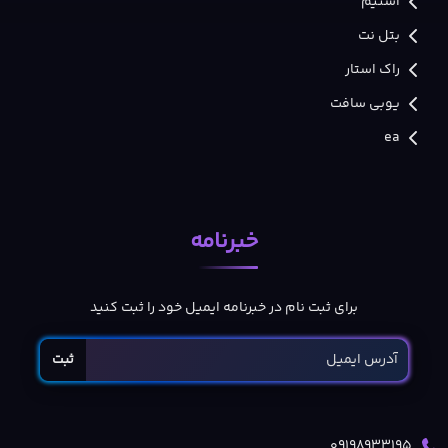
استیم
بتل نت
راک استار
یوبی سافت
ea
خبرنامه
برای ثبت نام در خبرنامه ایمیل خود را ثبت کنید
ثبت
09198933195