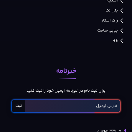
استیم
بتل نت
راک استار
یوبی سافت
ea
خبرنامه
برای ثبت نام در خبرنامه ایمیل خود را ثبت کنید
ثبت
09198933195