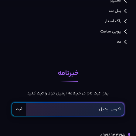
استیم
بتل نت
راک استار
یوبی سافت
ea
خبرنامه
برای ثبت نام در خبرنامه ایمیل خود را ثبت کنید
ثبت
09198933195