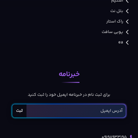
استیم
بتل نت
راک استار
یوبی سافت
ea
خبرنامه
برای ثبت نام در خبرنامه ایمیل خود را ثبت کنید
ثبت
09198933195