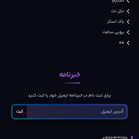
استیم
بتل نت
راک استار
یوبی سافت
ea
خبرنامه
برای ثبت نام در خبرنامه ایمیل خود را ثبت کنید
ثبت
09198933195