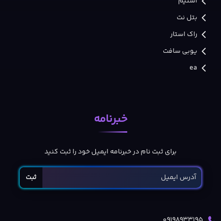
استیم
بتل نت
راک استار
یوبی سافت
ea
خبرنامه
برای ثبت نام در خبرنامه ایمیل خود را ثبت کنید
ثبت
09198933195