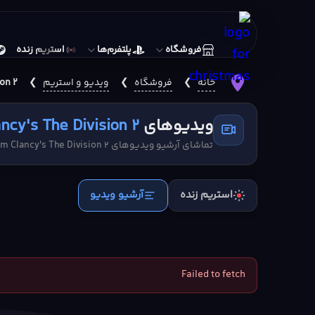
فروشگاه
پلتفرم‌ها
استریم زنده
خانه
❯
فروشگاه
❯
ویدیو و استریم
❯
on 2
ویدیوهای
ncy's The Division 2
تماشای آرشیو ویدیوهای Tom Clancy's The Division 2
استریم زنده
آرشیو ویدیو
Failed to fetch