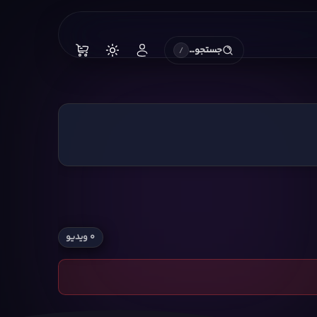
جستجو…
/
۰ ویدیو