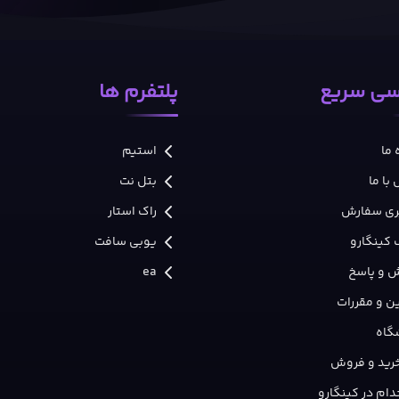
ی سریع
پلتفرم ها
 ما
استیم
با ما
بتل نت
ری سفارش
راک استار
 کینگارو
یوبی سافت
 و پاسخ
ea
ن و مقررات
گاه
 خرید و فروش
ام در کینگارو