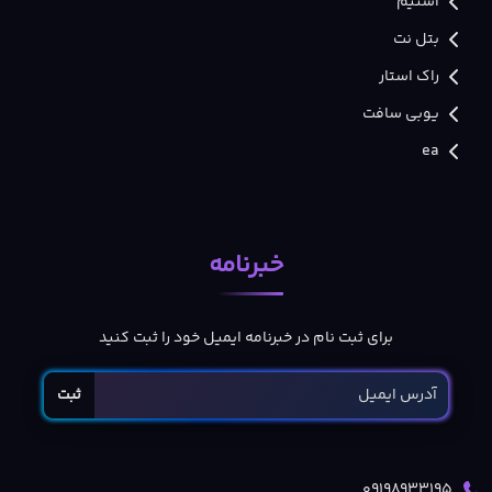
استیم
بتل نت
راک استار
یوبی سافت
ea
خبرنامه
برای ثبت نام در خبرنامه ایمیل خود را ثبت کنید
ثبت
09198933195