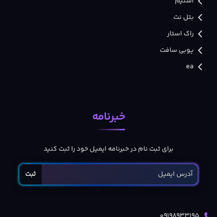
استیم
بتل نت
راک استار
یوبی سافت
ea
خبرنامه
برای ثبت نام در خبرنامه ایمیل خود را ثبت کنید
ثبت
09198933195