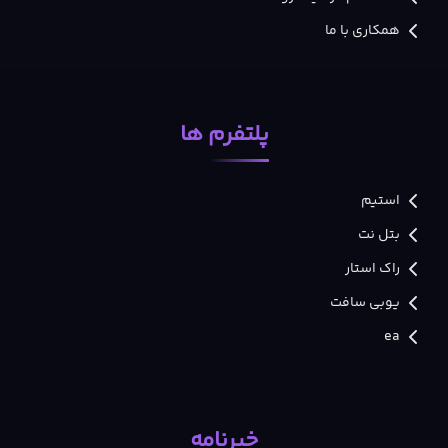
همکاری با ما
پلتفرم ها
استیم
بتل نت
راک استار
یوبی سافت
ea
خبرنامه