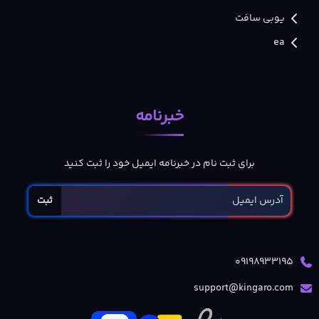
یوبی سافت
ea
خبرنامه
برای ثبت نام در خبرنامه ایمیل خود را ثبت کنید
ثبت
09198933195
support@kingaro.com