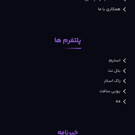
همکاری با ما
پلتفرم ها
استیم
بتل نت
راک استار
یوبی سافت
ea
خبرنامه