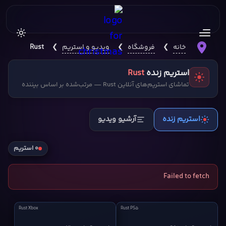
خانه
❯
فروشگاه
❯
ویدیو و استریم
❯
Rust
استریم زنده
Rust
تماشای استریم‌های آنلاین Rust — مرتب‌شده بر اساس بیننده
استریم زنده
آرشیو ویدیو
۰ استریم
Failed to fetch
Rust
Rust
Rust Xbox
Rust PS5
Xbox
PS5