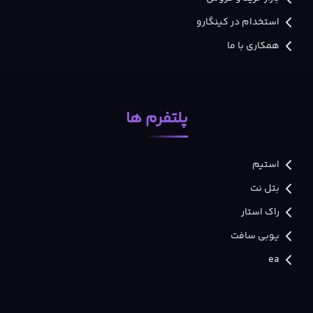
استخدام در کینگارو
همکاری با ما
پلتفرم ها
استیم
بتل نت
راک استار
یوبی سافت
ea