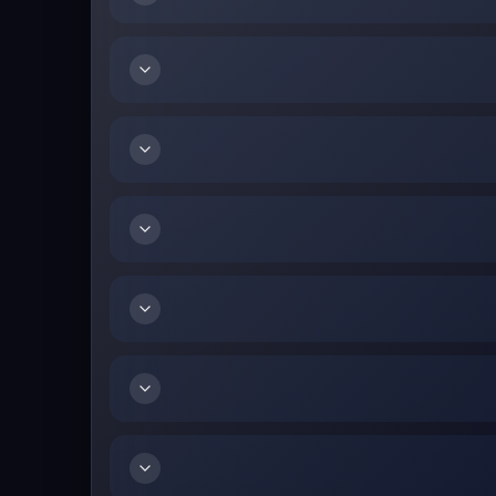
Fable برای PlayStation 5 در دسته بازی‌های اکشن ماجراجویی و نقش‌آفرینی قرار دارد و از نظر ساختار، یک Open-World Action RPG تک‌نفره محسوب می‌شود. بازی روی جهان فانتزی Albion،
انتخاب‌های تأثیرگذار، شهرت Hero، تعامل با مردم، مبارزه سوم‌شخص و شخصی‌سازی قهرمان تمرکز دارد. PlayStation Store ژانر بازی را Adventure ثبت کرده، اما ماهیت کامل گیم‌پلی آن با اکشن