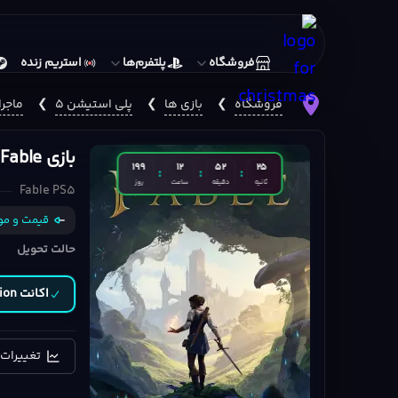
فروشگاه
پلتفرم‌ها
استریم زنده
فروشگاه
❯
بازی ها
❯
پلی استیشن 5
❯
ماجر
بازی Fable نسخه PS5
199
12
52
24
:
:
:
ثانیه
دقیقه
ساعت
روز
Fable PS5
قیمت و مو
حالت تحویل
اکانت playstation
تغییرات