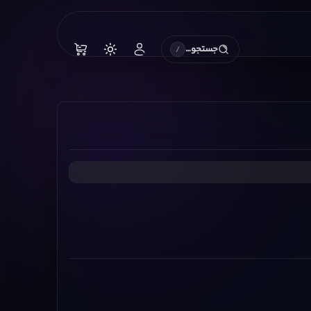
جستجو…
/