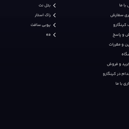
ل‌پیش‌بینی را تقویت کنند.
با ما
بتل نت
ری سفارش
راک استار
 کینگارو
یوبی سافت
محتوا/مزایا
 و پاسخ
ea
ن و مقررات
شامل Fable Base Game برای PlayStation 5.
گاه
 خرید و فروش
ام در کینگارو
ی با ما
ر نشده و امتیاز نهایی منتقدان یا میانگین معتبر کاربران برای آن ثبت نشده است. با ت