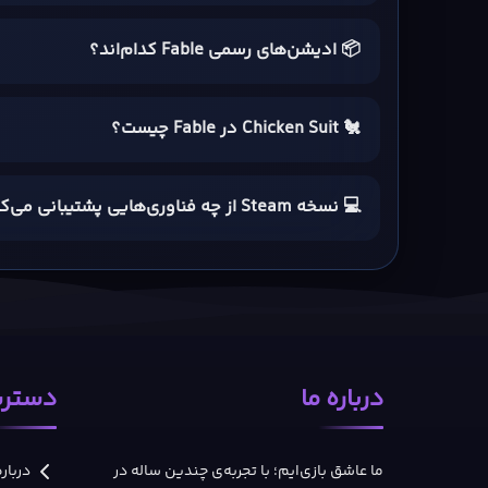
قهرمان شدن با انتخاب‌های شخصی
📦 ادیشن‌های رسمی Fable کدام‌اند؟
در نسخه Fable
🐔 Chicken Suit در Fable چیست؟
ساختار باعث می‌شود گیم‌پلی بازی روی «چه کسی بودن» به ان
💻 نسخه Steam از چه فناوری‌هایی پشتیبانی می‌کند؟
مبارزه، اکتشاف و زندگی در Albion
این ترکیب، نسخه PS5 را به تجربه‌ای داستانی و انتخاب‌محور تبدیل می‌کند.
گرافیک/فناوری/صدا
درباره ما
دسترس
نسخه  5
ما عاشق بازی‌ایم؛ با تجربه‌ی چندین ساله در
درباره