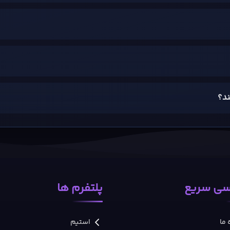
PS5،  بازیکن را در نقش یک Hero تازه قرار می‌دهد که قرار نیست فقط مسیر از پیش تعیین‌شده‌ای را 
دازه «چه کاری انجام دادن» اهمیت داشته باشد.
بسازد و در Albion نقش اجتماعی متفاوتی بگیرد. یک نمونه از تجرب
ی سریع
پلتفرم ها
PlayStation بازی Fable با تمرکز بر یک Albion رنگارنگ، افسانه‌ای و پر از شخصیت طراحی شده است. جل
 ما
استیم