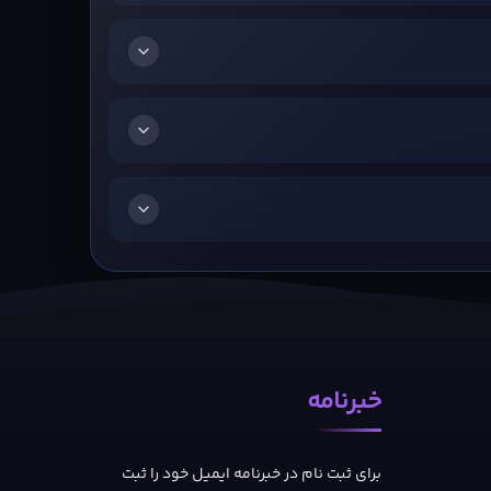
دنبال کند. انتخاب‌های شما می‌توانند روی شهرت، رابطه با مردم و حتی تصویر
عمومی قهرمان اثر بگذارند. برای مثال، اگر بازیکن به جای رفتار کاملاً اخلاقی، مسیر ثروتمند شدن یا تصمیم‌های خودخواهانه را دنبال کند، مردم Albion ممکن است واکنش متفاوتی نشان دهند. همین
Fable فقط درباره نبرد نیست؛ بازی تلاش می‌کند مبارزه سوم‌شخص را با زندگی در یک جهان فانتزی ترکیب کند. بازیکن می‌تواند با دشمنان خطرناک درگیر شود، ظاهر Hero را تغییر دهد، با NPCها رابطه
ه بازی می‌تواند مبارزه با یک گروه Bandits، بازگشت به شهر، تغییر نگاه مردم و باز شدن مسیرهای تازه بر اساس شهرت قهرمان باشد.
خبرنامه
وه‌های تصویری شامل جنگل‌های سرسبز، روستاهای زنده، قلعه‌ها، دشمنان فانتزی،
طراحی اغراق‌آمیز کاراکترها و نورپردازی گرم و سینمایی است. صداگذاری و دیالوگ‌ها نقش مهمی در انتقال طنز سیاه و حال‌وهوای بریتانیایی دارند. افکت‌های مبارزه، صدای محیط، واکنش NPCها و
برای ثبت نام در خبرنامه ایمیل خود را ثبت