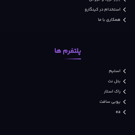
استخدام در کینگارو
همکاری با ما
پلتفرم ها
استیم
بتل نت
راک استار
یوبی سافت
ea