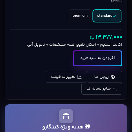
ویرایش
premium
standard
13,477,000
اکانت استیم + امکان تغییر همه مشخصات + تحویل آنی
افزودن به سبد خرید
ریجن ها
تغییرات قیمت
سایر نسخه ها
🎁 هدیه ویژه کینگارو