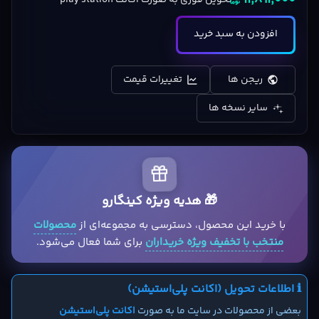
11,891,000
تحویل فوری به صورت اکانت play station
افزودن به سبد خرید
ریجن ها
تغییرات قیمت
سایر نسخه ها
🎁 هدیه ویژه کینگارو
با خرید این محصول، دسترسی به مجموعه‌ای از
محصولات
منتخب با تخفیف ویژه خریداران
برای شما فعال می‌شود.
ℹ️ اطلاعات تحویل (اکانت پلی‌استیشن)
بعضی از محصولات در سایت ما به صورت
اکانت پلی‌استیشن